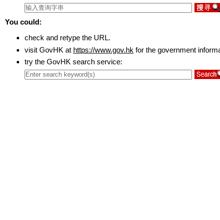
You could:
check and retype the URL.
visit GovHK at
https://www.gov.hk
for the government inform
try the GovHK search service: