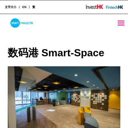
文字大小
EN
繁
数码港 Smart-Space - StartmeupHK
STARTMEUPHK
数
数码港 Smart-Space
STARTMEUPHK FESTIVAL IS THE LEADING STARTUP AND INNOVATION CONFERENCE EVENT IN HONG KONG
码
港
S
m
a
r
t