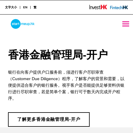
文字大小
EN
繁
香港金融管理局-开户 - StartmeupHK
STARTMEUPHK
香
香港金融管理局-开户
STARTMEUPHK FESTIVAL IS THE LEADING STARTUP AND INNOVATION CONFERENCE EVENT IN HONG KONG
港
银行在向客户提供户口服务前，须进行客户尽职审查
金
（Customer Due Diligence）程序，了解客户的背景和需要，以
融
便提供适合客户的银行服务。视乎客户是否能提供足够资料供银
行进行尽职审查，若是简单个案，银行可于数天内完成开户程
管
序。
理
局
了解更多香港金融管理局-开户
-
Skip back to main navigation