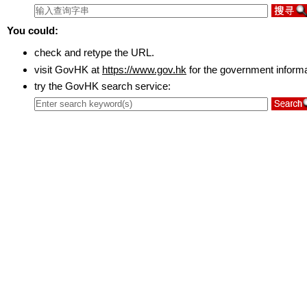
You could:
check and retype the URL.
visit GovHK at
https://www.gov.hk
for the government inform
try the GovHK search service: