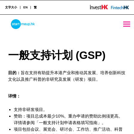
文字大小
EN
繁
一般支持计划 (GSP) - StartmeupHK
STARTMEUPHK
一
一般支持计划 (GSP)
STARTMEUPHK FESTIVAL IS THE LEADING STARTUP AND INNOVATION CONFERENCE EVENT IN HONG KONG
般
目的：
旨在支持有助提升本港产业和推动其发展、培养创新科技
支
文化以及推广科普的非研究及发展（研发）项目。
持
计
详情：
划
支持非研发项目。
赞助：项目总成本最少10%。重办申请的赞助比例须更高。
(
详情请参阅「一般支持计划申请表格填写指南」。
G
项目包括会议、展览会、研讨会、工作坊、推广活动、科普