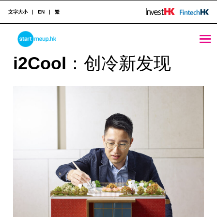
文字大小
EN
繁
i2Cool - StartmeupHK
STARTMEUPHK
i
i2Cool
：创冷新发现
2
STARTMEUPHK FESTIVAL IS THE LEADING STARTUP AND INNOVATION CONFERENCE EVENT IN HONG KONG
C
o
o
l