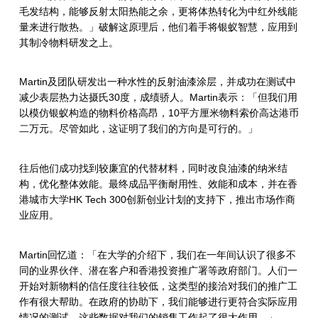
毛发结构，能够反射太阳热能之余，更将体热转化为中红外线能
量来进行散热。」破解这原理后，他们着手将银蚁智慧，应用到
其制冷物料研发之上。
Martin
及团队研发出一种水性的反射油漆涂层，并成功在测试中
减少表层热力达摄氏
30
度，成绩骄人。
Martin
表示：「但我们用
以模仿银蚁构造的物料价格高昂，
10
平方厘米物料索价高达港币
二万元。尽管如此，这证明了我们的方向是可行的。」
往后他们成功找到较廉宜的代替材料，同时改良油漆的纳米结
构，优化整体效能。最终成品平衡耐用性、效能和成本，并在香
港城市大学
HK Tech 300
创新创业计划的支持下，推出市场作商
业应用。
Martin
回忆道：「在大学的介绍下，我们在一年间认识了很多不
同的业界伙伴、潜在客户和香港投资推广署等政府部门。人们一
开始对新物料的信任度往往较低，这类型的接洽对我们的推广工
作有很大帮助。在政府的协助下，我们能够进行更符合实际应用
情况的测试，这些数据对我们的销售工作起了很大作用。」