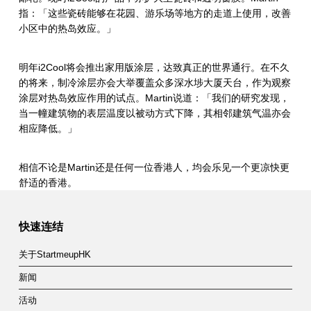
指：「这些瓷砖能够在花园、游乐场等地方的走道上使用，改善
小区中的热岛效应。」
明年
i2Cool
将会推出家用版涂层，达致真正的世界通行。在不久
的将来，制冷涂层亦会大举覆盖众多深水埗大厦天台，作为观察
涂层对热岛效应作用的试点。
Martin
说道：「我们的研究发现，
当一幢建筑物的表层温度以被动方式下降，其相邻建筑气温亦会
相应降低。」
相信不论是
Martin
还是任何一位香港人，均会乐见一个更凉快更
舒适的香港。
Skip back to main navigation
快速连结
关于StartmeupHK
新闻
活动