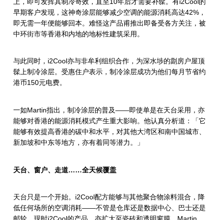
上，即可发挥其制冷奇效，直至
10
年后才需要补髹。有
i2Cool
的
早期客户发现，这神奇涂层能够减少空调的能源消耗高达
42%
，
即无需一年便能够回本。难怪这产品甫推出即备受各方关注，被
中环街市等香港和内地的地标性建筑采用。
与此同时，
i2Cool
亦与非牟利组织合作，为深水埗的劏房户屋顶
髹上制冷涂层。受惠住户表示，制冷涂层成功为他们每月节省约
港币
150
元电费。
一如
Martin
指出，制冷涂层的普及
——
即使单是在天台采用，亦
能够对香港的能源消耗模式产生重大影响。他认真分析道：「它
能够有效提高香港的碳中和水平，对其他大湾区和南中国城市、
新加坡和中东等地方，亦有着同等潜力。」
天台、窗户、走道
……
全天候覆盖
天台只是一个开始。
i2Cool
配方能够与其他聚合物涂料混合，降
低任何场所的空调消耗
——
不管是仓库还是数据中心、巴士还是
邮
轮。现时
i2Cool
的产品，亦扩大至瓷砖和透明窗膜。
Martin