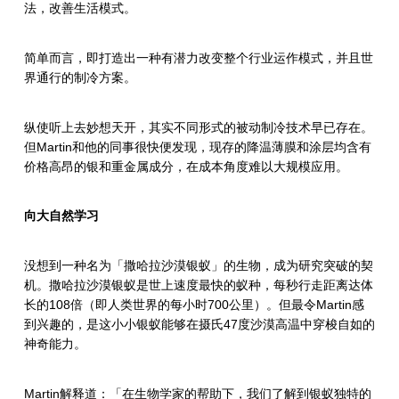
法，改善生活模式。
简单而言，即打造出一种有潜力改变整个行业运作模式，并且世
界通行的制冷方案。
纵使听上去妙想天开，其实不同形式的被动制冷技术早已存在。
但
Martin
和他的同事很快便发现，现存的降温薄膜和涂层均含有
价格高昂的银和重金属成分，在成本角度难以大规模应用。
向大自然学习
没想到一种名为「撒哈拉沙漠银蚁」的生物，成为研究突破的契
机。撒哈拉沙漠银蚁是世上速度最快的蚁种，每秒行走距离达体
长的
108
倍（即人类世界的每小时
700
公里）。但最令
Martin
感
到兴趣的，是这小小银蚁能够在摄氏
47
度沙漠高温中穿梭自如的
神奇能力。
Martin
解释道：「在生物学家的帮助下，我们了解到银蚁独特的