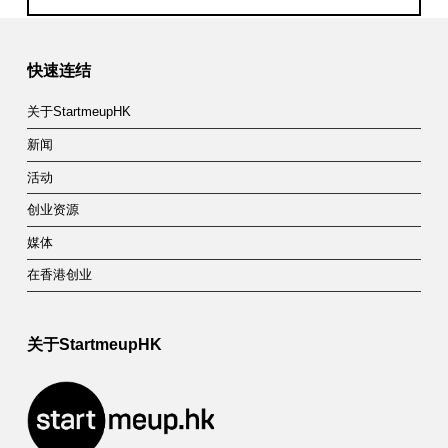
机
Skip back to main navigation
构
试
快速连结
用
关于StartmeupHK
计
新闻
划
活动
创业资源
(
媒体
P
在香港创业
S
T
关于StartmeupHK
S
-
T