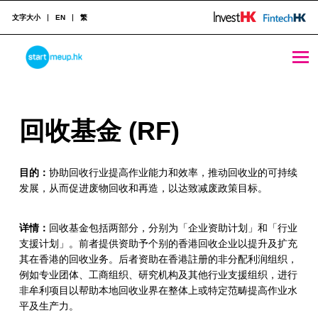
文字大小
EN
繁
回收基金 (RF) - StartmeupHK
STARTMEUPHK
回
回收基金 (RF)
STARTMEUPHK FESTIVAL IS THE LEADING STARTUP AND INNOVATION CONFERENCE EVENT IN HONG KONG
收
目的：
协助回收行业提高作业能力和效率，推动回收业的可持续
基
发展，从而促进废物回收和再造，以达致减废政策目标。
金
(
详情：
回收基金包括两部分，分别为「企业资助计划」和「行业
支援计划」。前者提供资助予个别的香港回收企业以提升及扩充
R
其在香港的回收业务。后者资助在香港註册的非分配利润组织，
例如专业团体、工商组织、研究机构及其他行业支援组织，进行
F
非牟利项目以帮助本地回收业界在整体上或特定范畴提高作业水
)
平及生产力。