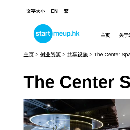
文字大小
EN
繁
The Center Space - Startmeu
STARTMEUPHK
主页
关于S
STARTMEUPHK FESTIVAL IS THE LEADING STARTUP AND INNOVATION CONFERENCE EVENT IN HONG KONG
主页
>
创业资源
>
共享设施
>
The Center Sp
T
The Center 
h
e