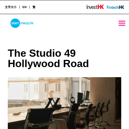
文字大小
EN
繁
The Studio 49 Hollywood Road - StartmeupHK
STARTMEUPHK
T
The Studio 49
STARTMEUPHK FESTIVAL IS THE LEADING STARTUP AND INNOVATION CONFERENCE EVENT IN HONG KONG
h
Hollywood Road
e
S
t
u
d
i