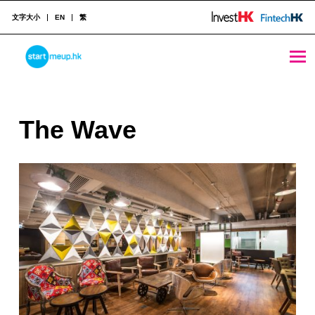
文字大小
EN
繁
The Wave - StartmeupHK
STARTMEUPHK
T
The Wave
STARTMEUPHK FESTIVAL IS THE LEADING STARTUP AND INNOVATION CONFERENCE EVENT IN HONG KONG
h
e
W
a
v
e