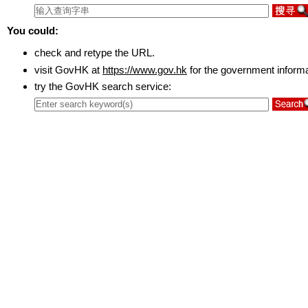
You could:
check and retype the URL.
visit GovHK at
https://www.gov.hk
for the government inform
try the GovHK search service: