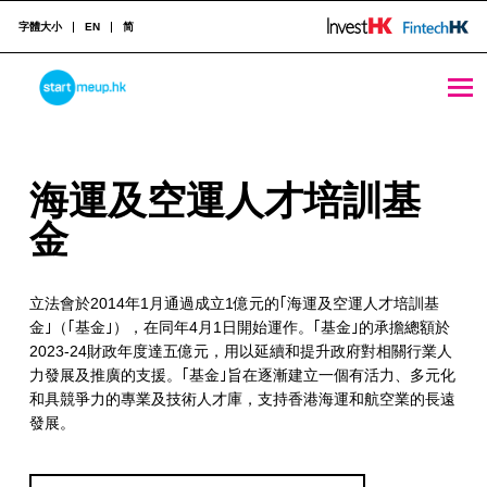
字體大小
EN
简
海運及空運人才培訓基金 - StartmeupHK
STARTMEUPHK
海
海運及空運人才培訓基
STARTMEUPHK FESTIVAL IS THE LEADING STARTUP AND INNOVATION CONFERENCE EVENT IN HONG KONG
運
金
及
立法會於2014年1月通過成立1億元的｢海運及空運人才培訓基
空
金｣（｢基金｣），在同年4月1日開始運作。｢基金｣的承擔總額於
運
2023-24財政年度達五億元，用以延續和提升政府對相關行業人
力發展及推廣的支援。｢基金｣旨在逐漸建立一個有活力、多元化
人
和具競爭力的專業及技術人才庫，支持香港海運和航空業的長遠
才
發展。
培