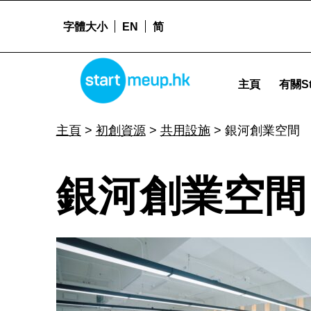
字體大小
EN
简
銀河創業空間 - Startmeup
STARTMEUPHK
主頁
有關St
STARTMEUPHK FESTIVAL IS THE LEADING STARTUP AND INNOVATION CONFERENCE EVENT IN HONG KONG
主頁
>
初創資源
>
共用設施
>
銀河創業空間
銀
銀河創業空間
河
創