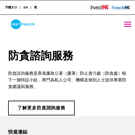
字體大小
EN
简
防貪諮詢服務 - StartmeupHK
STARTMEUPHK
防
防貪諮詢服務
STARTMEUPHK FESTIVAL IS THE LEADING STARTUP AND INNOVATION CONFERENCE EVENT IN HONG KONG
貪
防貪諮詢服務是香港廉政公署（廉署）防止貪污處（防貪處）轄
諮
下一個特設小組，專門為私人公司、機構及個別人士提供專業防
詢
貪建議與服務。
服
務
了解更多防貪諮詢服務
Skip back to main navigation
快速連結