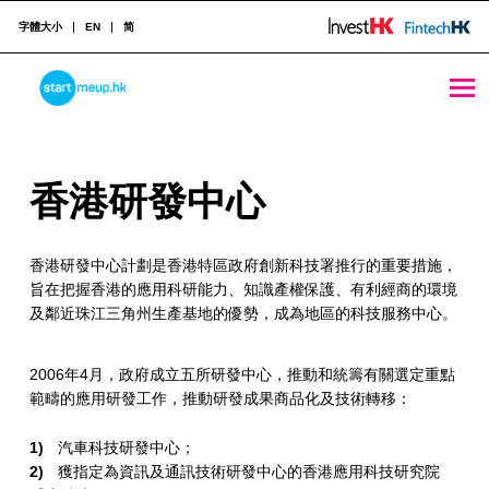
字體大小
EN
简
香港研發中心 - StartmeupHK
STARTMEUPHK
香
香港研發中心
STARTMEUPHK FESTIVAL IS THE LEADING STARTUP AND INNOVATION CONFERENCE EVENT IN HONG KONG
港
香港研發中心計劃是香港特區政府創新科技署推行的重要措施，
研
旨在把握香港的應用科研能力、知識產權保護、有利經商的環境
發
及鄰近珠江三角州生產基地的優勢，成為地區的科技服務中心。
中
2006年4月，政府成立五所研發中心，推動和統籌有關選定重點
心
範疇的應用研發工作，推動研發成果商品化及技術轉移：
汽車科技研發中心；
獲指定為資訊及通訊技術研發中心的香港應用科技研究院