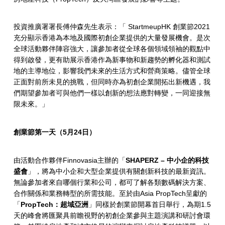
活
動
投資推廣署署長傅仲森先生表示：「 StartmeupHK 創業節2021
充分顯示香港為本地及國際初創企業提供的大量發展機會。是次
全球活動夥伴陣容強大，讓參加者從全球各個領域領袖的觀點中
得到啟發，更有助展示香港作為新事物和新趨勢的孵化器和測試
地的主導地位，影響我們未來的生活方式和營商策略。儘管全球
正面對前所未見的挑戰，但同時亦為初創企業開拓出新機遇，我
們期望參加者可與他們一樣以創新的想法應對轉變，一同迎接無
限未來。」
創業節第一天（
5
月
24
日）
由活動合作夥伴Finnovasia主辦的「
SHAPERZ –
中小企的科技
盛會
」，將為中小企和大型企業提供有關創新科技的最新資訊。
無論參加者來自哪個行業和公司，都可了解各類數碼解決方案、
合作關係和業務轉型的所需技能。至於由Asia PropTech呈獻的
「
PropTech
：超域亞洲
」同樣於創業節開幕首日舉行，為期1.5
天的峰會將匯聚具前瞻視野的初創企業參與主題演講和研討會環