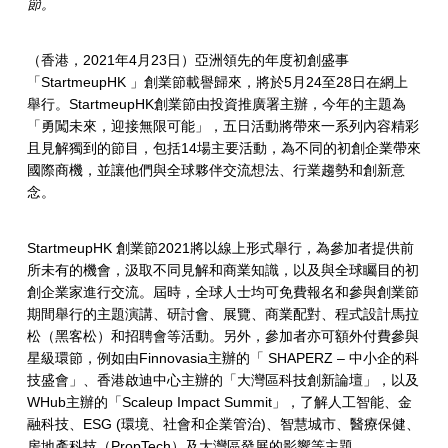
節。
一
系
（香港，2021年4月23日）亞洲領先的年度初創盛事
「StartmeupHK 」創業節載譽歸來，將於5月24至28日在網上
列
舉行。StartmeupHK創業節由投資推廣署主辦，今年的主題為
精
「勇闖未來，迎接無限可能」，五日活動將帶來一系列內容精彩
且見解獨到的節目，包括14場主要活動，為不同的初創企業帶來
彩
國際商機，並讓他們與全球夥伴交流想法、行業趨勢和創新意
念。
豐
富
StartmeupHK 創業節2021將以線上形式舉行，為參加者提供前
的
所未有的機會，汲取不同見解和商業知識，以及與全球矚目的初
創企業家進行交流。屆時，全球人士均可免費報名和參與創業節
全
期間舉行的主題演講、研討會、展覽、商業配對、程式設計馬拉
松（黑客松）和招聘會等活動。另外，參加者亦可額外付費參與
球
星級環節，例如由Finnovasia主辦的「 SHAPERZ – 中小企的科
夥
技盛會」、香港啟迪中心主辦的「大灣區科技創新論壇」，以及
WHub主辦的「Scaleup Impact Summit」，了解人工智能、金
伴
融科技、ESG (環境、社會和企業管治)、智慧城市、醫療保健、
房地產科技（PropTech）及大灣區發展的影響等主題。