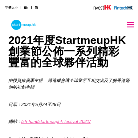
字體大小
EN
简
STARTMEUPHK
2021年度StartmeupHK 創業節公佈一系列精彩豐富的全球夥伴活動 - StartmeupHK
2
2021年度StartmeupHK
0
創業節公佈一系列精彩
STARTMEUPHK FESTIVAL IS THE LEADING STARTUP AND INNOVATION CONFERENCE EVENT IN HONG KONG
2
豐富的全球夥伴活動
1
由投資推廣署主辦 締造機會讓全球業界互相交流及了解香港蓬
年
勃的初創生態
度
S
日期：2021年5月24至28日
t
網站：
/zh-hant/startmeuphk-festival-2021/
a