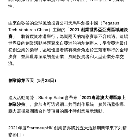
性。
由來自矽谷的全球風險投資公司天馬科創投中國（Pegasus
Tech Ventures China）主辦的「
2021
創業世界盃亞洲區域總決
賽
」，將首度於本港舉行，為期兩天的精彩賽事不容錯過。這場
世界級的創業活動將匯聚來自亞洲的初創創辦人，爭奪亞洲最佳
初創企業的榮譽，區域優勝者將有機會角逐於三藩市舉行的全球
決賽，並與世界頂級初創企業、風險投資者和大型企業分享交
流。
創業節第五天（
5
月
28
日）
進入活動尾聲，Startup Salad會帶來「
2021
粵港澳大灣區線上
創業沙拉
」。參加者可透過網上共同創作系統，參與涵蓋指導、
腦力震盪及團體合作等項目的四小時創業展示活動。
2021年度StartmeupHK 創業節亦將於五天活動期間帶來下列精
彩節目：