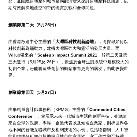
節，並圍繞房地產和城市格局的演變來探討房地產科技議題，以
期有效解決地產空間中的現實挑戰和全球問題。
創業節第二天（
5
月
25
日）
由香港啟迪中心主辦的「
大灣區科技創新論壇
」，將探尋如何以
科技創新為驅動力，建構大灣區強大和靈活的發展力量。而
WHub帶來的「
Scaleup Impact Summit 2021
」於第二天及第
三天進行（5月25及 26日），聚焦於全球生態系統中規模較大的
初創企業，盼能將這些創新的概念推向更高的層次，由此改變世
界。
創業節第四天（
5
月
27
日）
由畢馬威會計師事務所（KPMG）主辦的「
Connected Cities
Conference
」，會展示未來一代城市生活的創新科技，並邀請
來自全球的政府、學界、企業代表以及知名企業家，剖析世界各
地不同的智能互聯城市及相關技術的示例，包括物聯網、人工智
能和數據分析如何幫助提升城市的宜居性、宜工作性和可持續