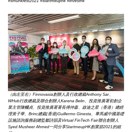
r
#smuhkfest2021 #startmeuphk #investhk
t
m
e
u
p
H
K
創
業
（由左至右）Finnovasia創辦人及行政總裁Anthony Sar、
WHub行政總裁及聯合創辦人Karena Belin、投資推廣署初創企
節
業主管陳幗貞、投資推廣署署長傅仲森、啟迪之星（香港）總經
理黃子華、Brinc總裁(香港)Guillermo Ginesta、畢馬威中國基礎
公
設施諮詢服務副總監鄒詩韻及Virtual FinTech Fair聯合創辦人
佈
Syed Musheer Ahmed一同分享StartmeupHK創業節2021的細