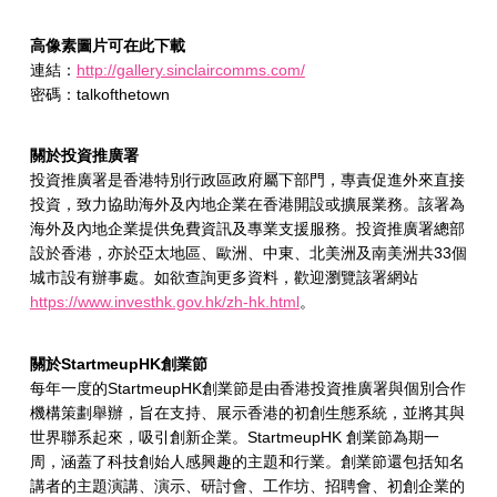
高像素圖片可在此下載
連結：
http://gallery.sinclaircomms.com/
密碼：talkofthetown
關於投資推廣署
投資推廣署是香港特別行政區政府屬下部門，專責促進外來直接
投資，致力協助海外及內地企業在香港開設或擴展業務。該署為
海外及內地企業提供免費資訊及專業支援服務。投資推廣署總部
設於香港，亦於亞太地區、歐洲、中東、北美洲及南美洲共33個
城市設有辦事處。如欲查詢更多資料，歡迎瀏覽該署網站
https://www.investhk.gov.hk/zh-hk.html
。
關於
StartmeupHK
創業節
每年一度的StartmeupHK創業節是由香港投資推廣署與個別合作
機構策劃舉辦，旨在支持、展示香港的初創生態系統，並將其與
世界聯系起來，吸引創新企業。StartmeupHK 創業節為期一
周，涵蓋了科技創始人感興趣的主題和行業。創業節還包括知名
講者的主題演講、演示、研討會、工作坊、招聘會、初創企業的