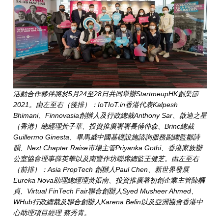
活動合作夥伴將於5月24至28日共同舉辦StartmeupHK創業節
2021。由左至右（後排）：IoTIoT.in香港代表Kalpesh
Bhimani、Finnovasia創辦人及行政總裁Anthony Sar、啟迪之星
（香港）總經理黃子華、投資推廣署署長傅仲森、Brinc總裁
Guillermo Ginesta、畢馬威中國基礎設施諮詢服務副總監鄒詩
韻、Next Chapter Raise市場主管Priyanka Gothi、香港家族辦
公室協會理事薛英華以及南豐作坊聯席總監王健芝。由左至右
（前排）：Asia PropTech 創辦人Paul Chen、新世界發展
Eureka Nova助理總經理黃振南、投資推廣署初創企業主管陳幗
貞、Virtual FinTech Fair聯合創辦人Syed Musheer Ahmed、
WHub行政總裁及聯合創辦人Karena Belin以及亞洲協會香港中
心助理項目經理 蔡秀青。