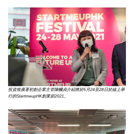
投資推廣署初創企業主管陳幗貞介紹將於5月24至28日於線上舉
行的StartmeupHK創業節2021。