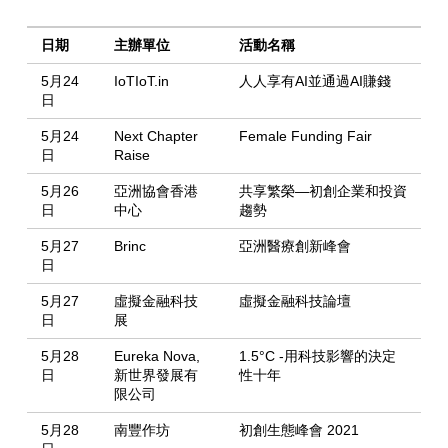
日期
主辦單位
活動名稱
5月24
IoTIoT.in
人人享有AI並通過AI賺錢
日
5月24
Next Chapter
Female Funding Fair
日
Raise
5月26
亞洲協會香港
共享繁榮—初創企業和投資
日
中心
趨勢
5月27
Brinc
亞洲醫療創新峰會
日
5月27
虛擬金融科技
虛擬金融科技論壇
日
展
5月28
Eureka Nova,
1.5°C -用科技影響的決定
日
新世界發展有
性十年
限公司
5月28
南豐作坊
初創生態峰會 2021