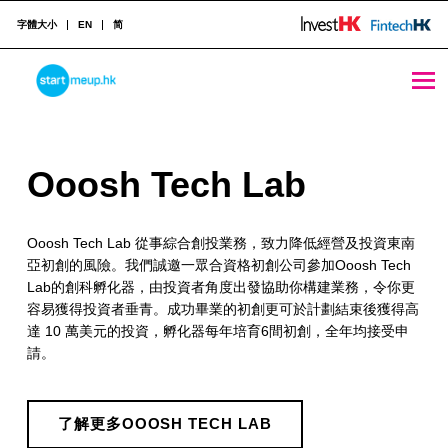
字體大小
EN
简
Ooosh Tech Lab - StartmeupHK
STARTMEUPHK
O
Ooosh Tech Lab
STARTMEUPHK FESTIVAL IS THE LEADING STARTUP AND INNOVATION CONFERENCE EVENT IN HONG KONG
o
Ooosh Tech Lab 從事綜合創投業務，致力降低經營及投資東南
o
亞初創的風險。我們誠邀一眾合資格初創公司參加Ooosh Tech
s
Lab的創科孵化器，由投資者角度出發協助你構建業務，令你更
容易獲得投資者垂青。成功畢業的初創更可於計劃結束後獲得高
h
達 10 萬美元的投資，孵化器每年培育6間初創，全年均接受申
T
請。
e
了解更多OOOSH TECH LAB
c