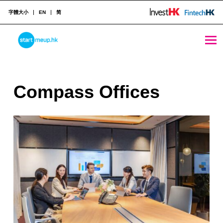
字體大小
EN
简
Compass Offices - StartmeupHK
STARTMEUPHK
C
Compass Offices
STARTMEUPHK FESTIVAL IS THE LEADING STARTUP AND INNOVATION CONFERENCE EVENT IN HONG KONG
o
m
p
a
s
s
O