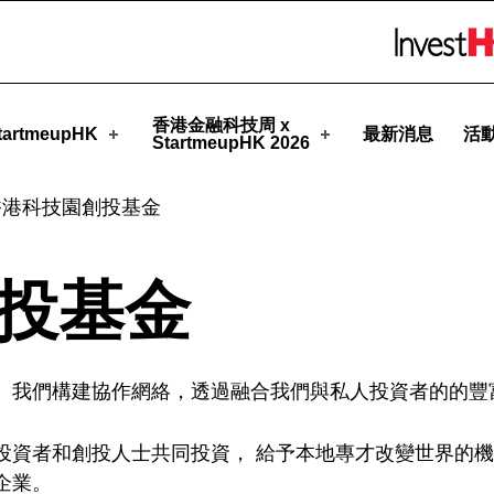
pHK
Skip to menu 
香港金融科技周 x
artmeupHK
最新消息
活
StartmeupHK 2026
香港科技園創投基金
投基金
。我們構建協作網絡，透過融合我們與私人投資者的的豐
投資者和創投人士共同投資， 給予本地專才改變世界的
企業。