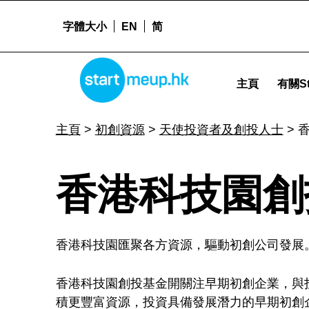
字體大小
EN
简
香港科技園創投基金 - Startmeu
STARTMEUPHK
主頁
有關St
STARTMEUPHK FESTIVAL IS THE LEADING STARTUP AND INNOVATION CONFERENCE EVENT IN HONG KONG
主頁
>
初創資源
>
天使投資者及創投人士
>
香
香港科技園創
港
香港科技園匯聚各方資源，驅動初創公司發展
科
香港科技園創投基金開關注早期初創企業，與
積更豐富資源，投資具備發展潛力的早期初創