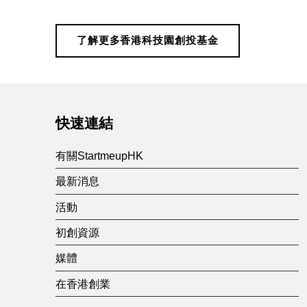
技
園
了解更多香港科技園創投基金
Skip back to main navigation
創
投
快速連結
基
有關StartmeupHK
最新消息
金
活動
初創資源
媒體
在香港創業