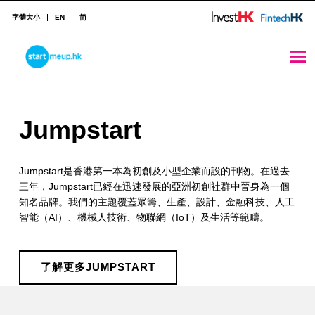
字體大小
EN
简
Jumpstart - StartmeupHK
STARTMEUPHK
J
Jumpstart
STARTMEUPHK FESTIVAL IS THE LEADING STARTUP AND INNOVATION CONFERENCE EVENT IN HONG KONG
u
Jumpstart是香港第一本為初創及小型企業而設的刊物。在過去
m
三年，Jumpstart已經在迅速發展的亞洲初創社群中晉身為一個
p
知名品牌。我們的主題覆蓋眾籌、生產、設計、金融科技、人工
智能（AI）、機械人技術、物聯網（IoT）及生活等範疇。
s
t
了解更多JUMPSTART
a
Skip back to main navigation
r