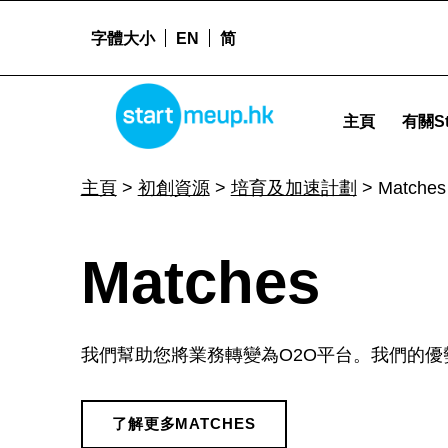
字體大小
EN
简
Matches - Startmeu
STARTMEUPHK
主頁
有關St
STARTMEUPHK FESTIVAL IS THE LEADING STARTUP AND INNOVATION CONFERENCE EVENT IN HONG KONG
主頁
>
初創資源
>
培育及加速計劃
>
Matches
M
Matches
a
我們幫助您將業務轉變為O2O平台。我們的優
t
了解更多MATCHES