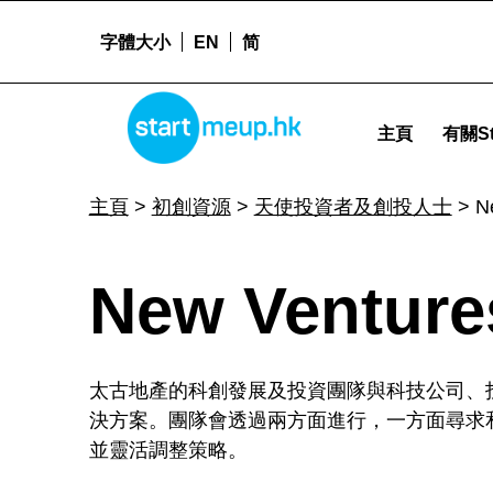
字體大小
EN
简
New Ventures - Startmeu
STARTMEUPHK
主頁
有關St
STARTMEUPHK FESTIVAL IS THE LEADING STARTUP AND INNOVATION CONFERENCE EVENT IN HONG KONG
主頁
>
初創資源
>
天使投資者及創投人士
>
N
N
New Venture
e
太古地產的科創發展及投資團隊與科技公司、
w
決方案。團隊會透過兩方面進行，一方面尋求
並靈活調整策略。