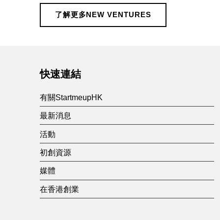
V
了解更多NEW VENTURES
e
Skip back to main navigation
n
快速連結
t
有關StartmeupHK
u
最新消息
活動
r
初創資源
e
媒體
在香港創業
s