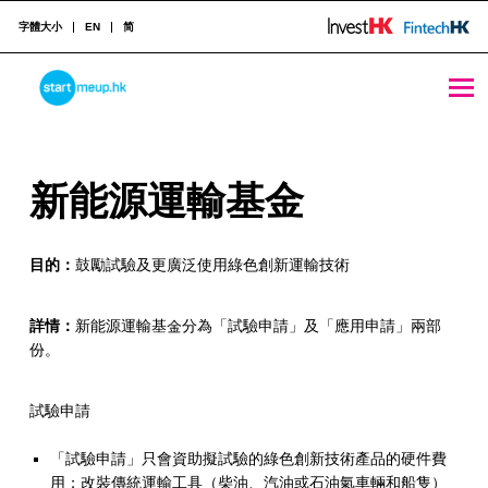
字體大小
EN
简
新能源運輸基金 - StartmeupHK
STARTMEUPHK
新
新能源運輸基金
STARTMEUPHK FESTIVAL IS THE LEADING STARTUP AND INNOVATION CONFERENCE EVENT IN HONG KONG
能
目的：
鼓勵試驗及更廣泛使用綠色創新運輸技術
源
運
詳情：
新能源運輸基金分為「試驗申請」及「應用申請」兩部
輸
份。
基
試驗申請
金
「試驗申請」只會資助擬試驗的綠色創新技術產品的硬件費
用；改裝傳統運輸工具（柴油、汽油或石油氣車輛和船隻）