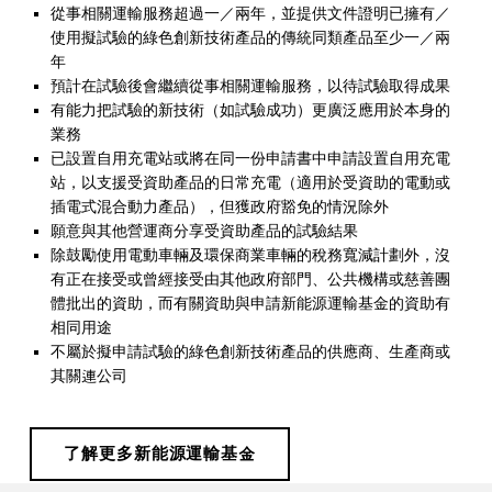
從事相關運輸服務超過一／兩年，並提供文件證明已擁有／
使用擬試驗的綠色創新技術產品的傳統同類產品至少一／兩
年
預計在試驗後會繼續從事相關運輸服務，以待試驗取得成果
有能力把試驗的新技術（如試驗成功）更廣泛應用於本身的
業務
已設置自用充電站或將在同一份申請書中申請設置自用充電
站，以支援受資助產品的日常充電（適用於受資助的電動或
插電式混合動力產品），但獲政府豁免的情況除外
願意與其他營運商分享受資助產品的試驗結果
除鼓勵使用電動車輛及環保商業車輛的稅務寬減計劃外，沒
有正在接受或曾經接受由其他政府部門、公共機構或慈善團
體批出的資助，而有關資助與申請新能源運輸基金的資助有
相同用途
不屬於擬申請試驗的綠色創新技術產品的供應商、生產商或
其關連公司
了解更多新能源運輸基金
Skip back to main navigation