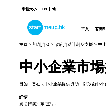
字體大小
EN
简
STARTMEUPHK
中小企業市場推廣基金 - Startmeu
主頁
有關St
STARTMEUPHK FESTIVAL IS THE LEADING STARTUP AND INNOVATION CONFERENCE EVENT IN HONG KONG
主頁
>
初創資源
>
政府資助計劃及支援
>
中
中
中小企業市場
小
目的：
旨在向中小企業提供資助，以鼓勵中小
企
詳情：
資助推廣活動包括：