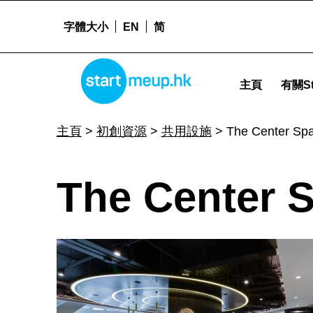
字體大小
EN
简
The Center Space - Startmeu
STARTMEUPHK
主頁
有關St
STARTMEUPHK FESTIVAL IS THE LEADING STARTUP AND INNOVATION CONFERENCE EVENT IN HONG KONG
主頁
>
初創資源
>
共用設施
>
The Center Sp
T
The Center 
h
e