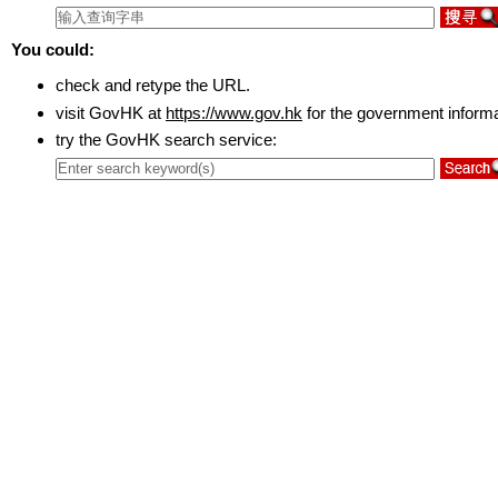
You could:
check and retype the URL.
visit GovHK at
https://www.gov.hk
for the government inform
try the GovHK search service: