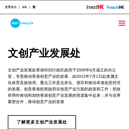
文字大小
EN
繁
文创产业发展处 - StartmeupHK
STARTMEUPHK
文
文创产业发展处
STARTMEUPHK FESTIVAL IS THE LEADING STARTUP AND INNOVATION CONFERENCE EVENT IN HONG KONG
创
文创产业发展处香港特别行政区政府于2009年6月成立的办公
产
室，专责推动香港创意产业的发展，由2022年7月1日起隶属文
业
化体育及旅游局。重点工作是去牵头、倡导和推动本港创意经济
的发展。创意香港统筹政府在创意产业方面的政策和工作；把政
发
府用作推动和加快香港创意产业发展的资源集中起来；并与业界
展
紧密合作，推动创意产业的发展
处
了解更多文创产业发展处