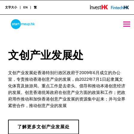
文字大小
EN
繁
文创产业发展处 - StartmeupHK
STARTMEUPHK
文
文创产业发展处
STARTMEUPHK FESTIVAL IS THE LEADING STARTUP AND INNOVATION CONFERENCE EVENT IN HONG KONG
创
文创产业发展处香港特别行政区政府于2009年6月成立的办公
产
室，专责推动香港创意产业的发展，由2022年7月1日起隶属文
业
化体育及旅游局。重点工作是去牵头、倡导和推动本港创意经济
的发展。创意香港统筹政府在创意产业方面的政策和工作；把政
发
府用作推动和加快香港创意产业发展的资源集中起来；并与业界
展
紧密合作，推动创意产业的发展
处
了解更多文创产业发展处