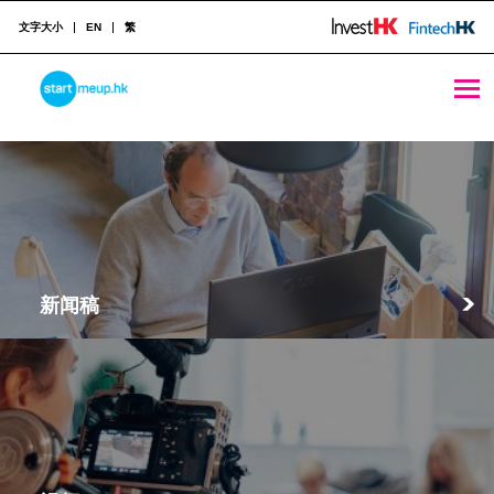
文字大小
EN
繁
媒体
STARTMEUPHK
STARTMEUPHK FESTIVAL IS THE LEADING STARTUP AND INNOVATION CONFERENCE EVENT IN HONG KONG
新闻稿