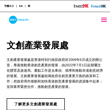
字體大小
EN
简
文創產業發展處 - StartmeupHK
STARTMEUPHK
文
文創產業發展處
STARTMEUPHK FESTIVAL IS THE LEADING STARTUP AND INNOVATION CONFERENCE EVENT IN HONG KONG
創
文創產業發展處是香港特別行政區政府於2009年6月成立的辦公
產
室，專責推動香港創意產業的發展，由2022年7月1日起隸屬文
業
化體育及旅遊局。重點工作是去牽頭、倡導和推動本港創意經濟
的發展。文創產業發展處統籌政府在創意產業方面的政策和工
發
作；把政府用作推動和加快香港創意產業發展的資源集中起來；
展
並與業界緊密合作，推動創意產業的發展。
處
了解更多文創產業發展處