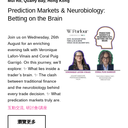
Mui Rd, Quarry Bay, Hong Kong
Prediction Markets & Neurobiology:
Betting on the Brain
Join us on Wednesday, 26th
August for an enriching
evening talk with Veronique
Lafon-Vinais and Coral Puig
Garrigó. On this journey, we’ll
explore: ✨ What lies inside a
trader’s brain. ✨ The clash
between traditional finance
and the neurobiology behind
every trade decision. ✨ What
predication markets truly are.
互動交流
研討會/講座
瀏覽更多