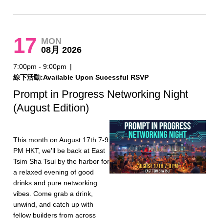
17
MON
08月 2026
7:00pm - 9:00pm
|
線下活動:Available Upon Sucessful RSVP
Prompt in Progress Networking Night
(August Edition)
This month on August 17th 7-9
PM HKT, we'll be back at East
Tsim Sha Tsui by the harbor for
a relaxed evening of good
drinks and pure networking
vibes. Come grab a drink,
unwind, and catch up with
fellow builders from across