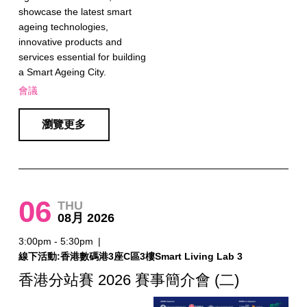
showcase the latest smart
ageing technologies,
innovative products and
services essential for building
a Smart Ageing City.
會議
瀏覽更多
06
THU
08月 2026
3:00pm - 5:30pm
|
線下活動:香港數碼港3座C區3樓Smart Living Lab 3
香港分站賽 2026 賽事簡介會 (二)