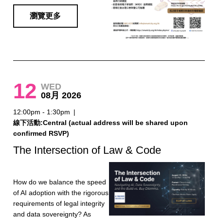
瀏覽更多
12
WED
08月 2026
12:00pm - 1:30pm
|
線下活動:Central (actual address will be shared upon
confirmed RSVP)
The Intersection of Law & Code
​How do we balance the speed
of AI adoption with the rigorous
requirements of legal integrity
and data sovereignty? As