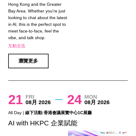
Hong Kong and the Greater
Bay Area. ​Whether you're just
looking to chat about the latest
in AI, this is the perfect spot to
meet face-to-face, feel the
vibe, and talk shop.
互動交流
瀏覽更多
21
24
FRI
MON
08月 2026
08月 2026
All Day |
線下活動:香港會議展覽中心1C展廳
AI with HKPC 企業賦能