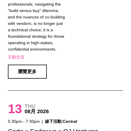
professionals, navigating the
"build versus buy" dilemma,
and the nuances of co-building
with vendors, is no longer just
a technical choice; it is a
foundational strategy for those
operating in high-stakes,
confidential environments.
互動交流
瀏覽更多
13
THU
08月 2026
5:30pm - 7:30pm
|
線下活動:Central