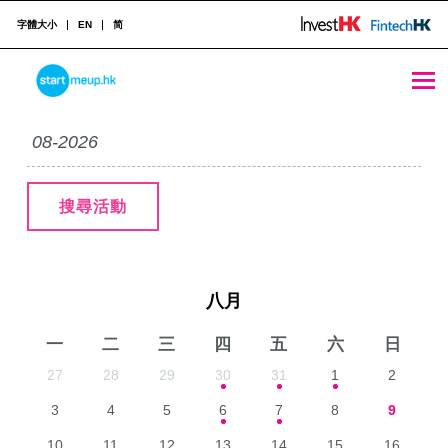
字體大小
EN
简
2026年08月的活動
STARTMEUPHK
活動月份:
STARTMEUPHK FESTIVAL IS THE LEADING STARTUP AND INNOVATION CONFERENCE EVENT IN HONG KONG
搜尋活動
八月
一
二
三
四
五
六
日
27
28
29
30
31
1
2
3
4
5
6
7
8
9
10
11
12
13
14
15
16