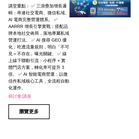
講堂重點： ✅ 三浪疊加增長邏
輯：串連社交電商、微信私域、
AI 電商完整營運體系。 ✅
AARRR 增長引擎實戰：搭配品
牌本地社交佈局，落地專屬私域
營運打法。 ✅ AI 搜尋 GEO 優
化：吃透流量規則，明白「不可
見＝不存在」曝光關鍵。 ✅ 線
上線下聯動引流：小程序 + 實
體門店方案，轉化率可提升 3
倍。 ✅ AI 智能電商營運：以微
信作私域核心工具，全流程自動
化運作。
研討會/講座
瀏覽更多