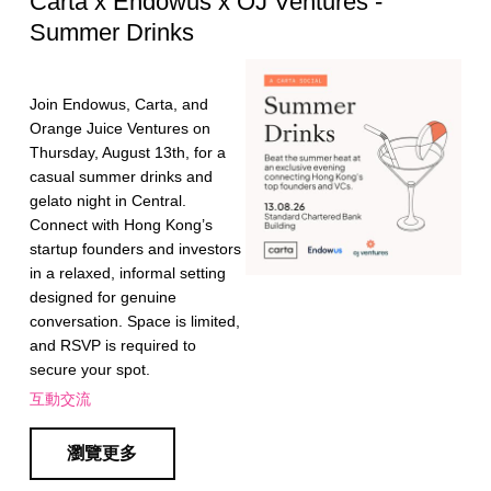
Carta x Endowus x OJ Ventures -
Summer Drinks
Join Endowus, Carta, and
Orange Juice Ventures on
Thursday, August 13th, for a
casual summer drinks and
gelato night in Central.
Connect with Hong Kong’s
startup founders and investors
in a relaxed, informal setting
designed for genuine
conversation. Space is limited,
and RSVP is required to
secure your spot.
互動交流
瀏覽更多