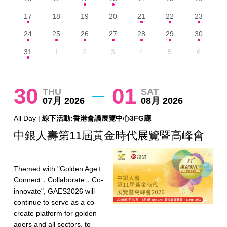
17
18
19
20
21
22
23
24
25
26
27
28
29
30
31
1
2
3
4
5
6
30
01
THU
SAT
07月 2026
08月 2026
All Day |
線下活動:香港會議展覽中心3FG廳
中銀人壽第11屆黃金時代展覽暨高峰會
Themed with "Golden Age+
Connect．Collaborate．Co-
innovate", GAES2026 will
continue to serve as a co-
create platform for golden
agers and all sectors, to