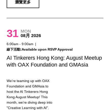
瀏覽更多
31
MON
08月 2026
6:00am - 9:00am
|
線下活動:Available upon RSVP Approval
AI Tinkerers Hong Kong: August Meetup
with OAX Foundation and GMAsia
We’re teaming up with OAX
Foundation and GMAsia to
host the AI Tinkerers Hong
Kong August Meetup! This
month, we’re diving deep into
"Creative Learning with AI".