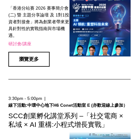
「香港分站賽 2026 賽事簡介會
(二) 暨 主題分享論壇 及 1對1投
資者對接會」將為創業者帶來更
具針對性的實戰指南與市場機
遇。
研討會/講座
瀏覽更多
3:30pm - 5:00pm
|
線下活動:中環中心地下H6 Conet活動室 E (亦歡迎線上參加）
SCC創業孵化講堂系列 –「社交電商 ×
私域 × AI 重構:小程式增長實戰」