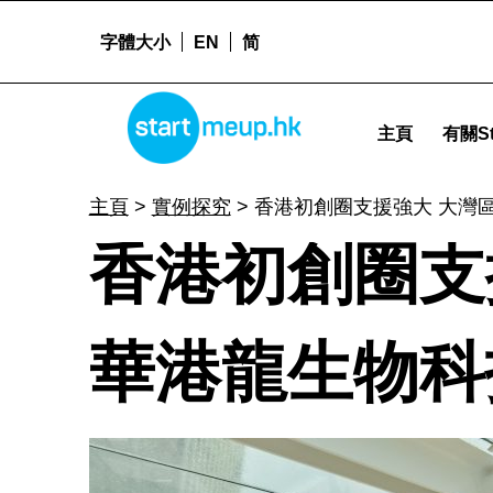
字體大小
EN
简
STARTMEUPHK
香港初創圈支援強大 大灣區市場潛力無限 華港龍生物科技迅速發展 - Startm
主頁
有關St
STARTMEUPHK FESTIVAL IS THE LEADING STARTUP AND INNOVATION CONFERENCE EVENT IN HONG KONG
主頁
>
實例探究
>
香港初創圈支援強大 大灣
香
香港初創圈支
港
華港龍生物科
初
創