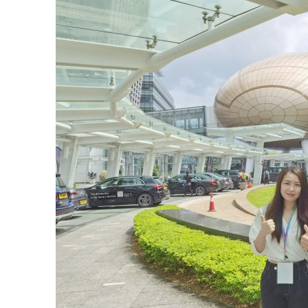
圈
支
援
強
大
大
灣