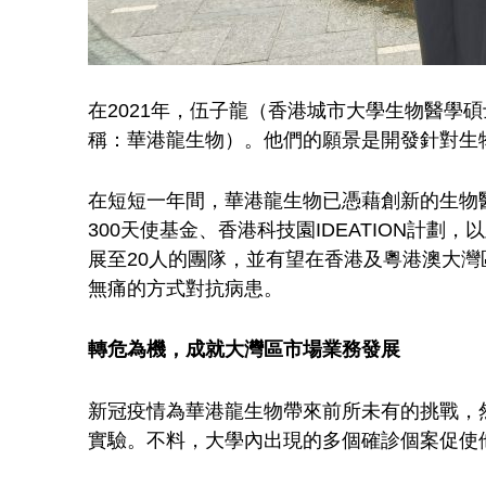
區
市
場
在2021年，伍子龍（香港城市大學生物醫
稱：華港龍生物）。他們的願景是開發針對生
潛
在短短一年間，華港龍生物已憑藉創新的生物醫
300天使基金、香港科技園IDEATION計
力
展至20人的團隊，並有望在香港及粵港澳大灣區內
無痛的方式對抗病患。
無
轉危為機，成就大灣區市場業務發展
限
新冠疫情為華港龍生物帶來前所未有的挑戰，
華
實驗。不料，大學內出現的多個確診個案促使