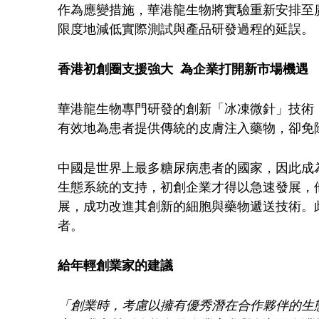
港
作為應變措施，華港龍生物將實驗重新安排至
限度地減低實際測試與產品研發過程的延誤。
龍
香港初創圈支援強大 為企業打開新市場機遇
生
華港龍生物專門研發的創新「冰凍微針」技術
物
有效地為患者提供傳統的皮膚注入藥物，卻免
中國是世界上最多糖尿病患者的國家，因此成
科
生態系統的支持，初創企業才得以急速發展，他亦
展，成功改進其創新的細胞與藥物遞送技術。
技
者。
迅
給年輕創業家的建議
速
「創業時，考慮以擁有優秀潛在合作夥伴的生