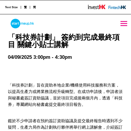
Text Size
繁
简
STARTMEUPHK
「科技券計劃」 簽約到完成最終項目 關鍵小貼士講解 - StartmeupHK
「科技券計劃」 簽約到完成最終項
目 關鍵小貼士講解
STARTMEUPHK FESTIVAL IS THE LEADING STARTUP AND INNOVATION CONFERENCE EVENT IN HONG KONG
04/09/2025 3:00pm - 4:30pm
「科技券計劃」旨在資助本地企業/機構使用科技服務和方案，
以提高生產力或將業務流程升級轉型。在成功申請後，申請者須
與秘書處簽訂資助協議，並於項目完成後兩個月內，透過「科技
券」專屬網站向秘書處提交最終項目報告。
鑑於不少申請者在預約簽訂資助協議及提交最終報告時遇到不少
疑問，生產力局作為計劃執行夥伴將舉行網上講解會，介紹簽訂