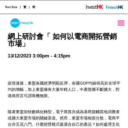
Text Size
繁
简
網上研討會「 如何以電商開拓營銷市場」 - StartmeupHK
STARTMEUPHK
網上研討會「 如何以電商開拓營銷
市場」
STARTMEUPHK FESTIVAL IS THE LEADING STARTUP AND INNOVATION CONFERENCE EVENT IN HONG KONG
13/12/2023 3:00pm - 4:15pm
疫情過後，東盟各國經濟明顯反彈，各國GDP均錄得高於全球平
均的增幅，加上東盟擁有大量年輕人口，中產階層不斷擴大，對
港商而言可謂商機無限。
隨著東盟加快數碼化轉型，電子商貿亦成為港商接觸當地消費者
或擴大東盟市場的關鍵渠道。然而，東盟市場相當分散，電商平
台亦五花八門。什麼經營模式最適合自己的產品？如何處理文化