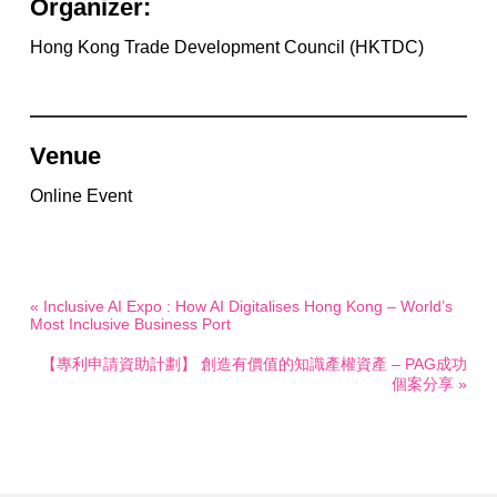
Organizer:
Hong Kong Trade Development Council (HKTDC)
Venue
Online Event
« Inclusive AI Expo : How AI Digitalises Hong Kong – World’s
Most Inclusive Business Port
【專利申請資助計劃】 創造有價值的知識產權資產 – PAG成功
個案分享 »