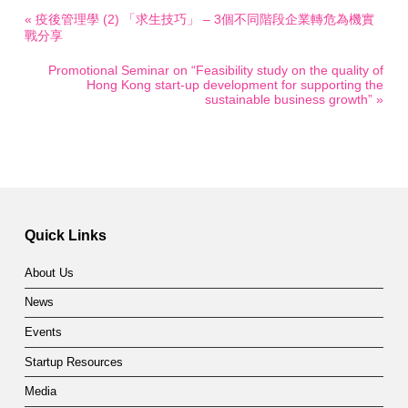
« 疫後管理學 (2) 「求生技巧」 – 3個不同階段企業轉危為機實
戰分享
Promotional Seminar on “Feasibility study on the quality of
Hong Kong start-up development for supporting the
sustainable business growth” »
Quick Links
About Us
News
Events
Startup Resources
Media