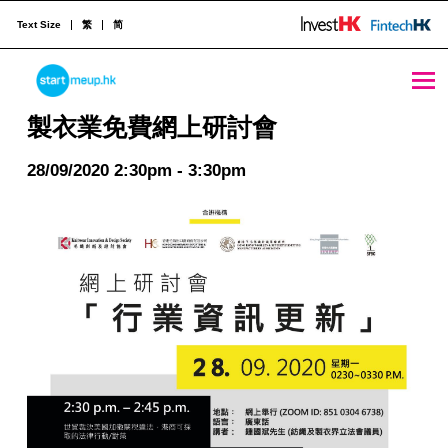
Text Size
繁
简
製衣業免費網上研討會 - StartmeupHK
STARTMEUPHK
製衣業免費網上研討會
28/09/2020 2:30pm - 3:30pm
STARTMEUPHK FESTIVAL IS THE LEADING STARTUP AND INNOVATION CONFERENCE EVENT IN HONG KONG