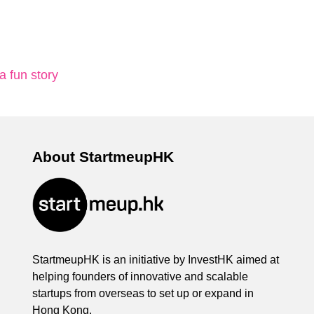
a fun story
About StartmeupHK
StartmeupHK is an initiative by InvestHK aimed at
helping founders of innovative and scalable
startups from overseas to set up or expand in
Hong Kong.