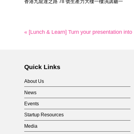
香港九龍達之路 78 號生產力大樓一樓演講廳一
« [Lunch & Learn] Turn your presentation into 
Quick Links
About Us
News
Events
Startup Resources
Media