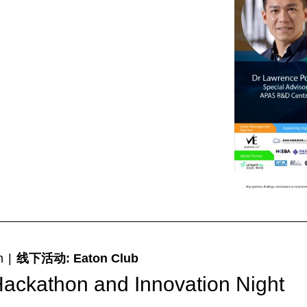
m
|
线下活动: Eaton Club
ckathon and Innovation Night