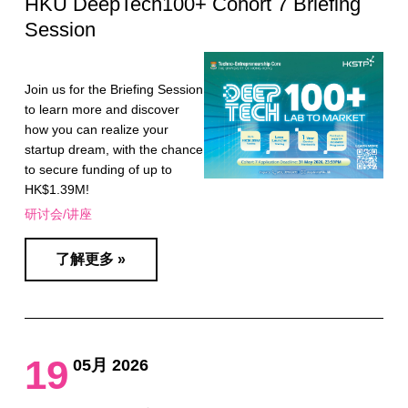
HKU DeepTech100+ Cohort 7 Briefing
Session
Join us for the Briefing Session
to learn more and discover
how you can realize your
startup dream, with the chance
to secure funding of up to
HK$1.39M!
研讨会/讲座
了解更多 »
19
05月 2026