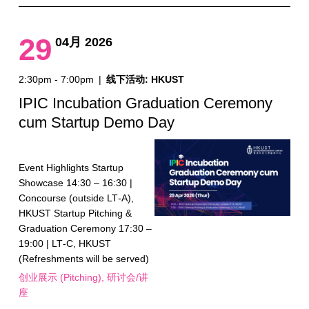
29
04月 2026
2:30pm - 7:00pm
|
线下活动: HKUST
IPIC Incubation Graduation Ceremony
cum Startup Demo Day
Event Highlights Startup
Showcase 14:30 – 16:30 |
Concourse (outside LT‑A),
HKUST Startup Pitching &
Graduation Ceremony 17:30 –
19:00 | LT‑C, HKUST
(Refreshments will be served)
创业展示 (Pitching)
研讨会/讲
座