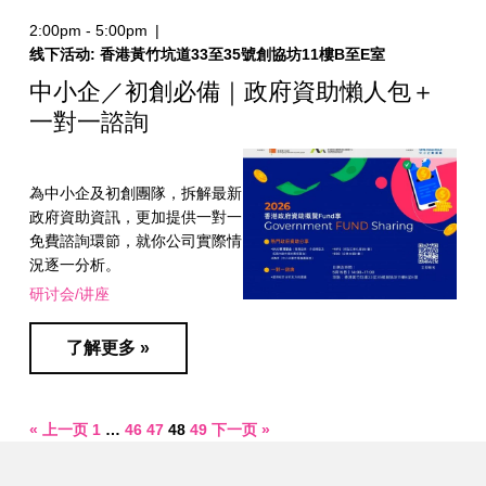
2:00pm - 5:00pm
|
线下活动: 香港黃竹坑道33至35號創協坊11樓B至E室
中小企／初創必備｜政府資助懶人包＋
一對一諮詢
為中小企及初創團隊，拆解最新
政府資助資訊，更加提供一對一
免費諮詢環節，就你公司實際情
況逐一分析。
研讨会/讲座
了解更多 »
« 上一页
1
…
46
47
48
49
下一页 »