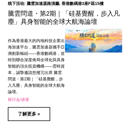
线下活动: 騰雲加速器路演廳, 香港數碼港3座F區15樓
騰雲問道・第2期｜「硅基覺醒，步入凡
塵」具身智能的全球大航海論壇
作為香港最大的內地科技企業出
海加速平台，騰雲加速器攜手亞
洲創新樞紐——香港數碼港，並
特別聯合深度佈局全球化與具身
智能的頂尖投資機構——雲時資
本，誠摯邀請您撥冗出席 騰雲
問道・第2期｜「硅基覺醒，步
入凡塵」具身智能的全球大航海
論壇。
研讨会/讲座
了解更多 »