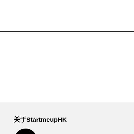
关于StartmeupHK