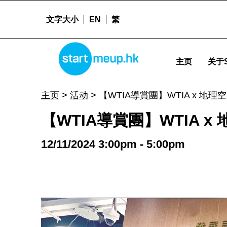
文字大小
EN
繁
STARTMEUPHK
【WTIA導賞團】WTIA x 地理空間實驗室 - Startme
主页
关于S
STARTMEUPHK FESTIVAL IS THE LEADING STARTUP AND INNOVATION CONFERENCE EVENT IN HONG KONG
主页
>
活动
>
【WTIA導賞團】WTIA x 地
【WTIA導賞團】WTIA 
12/11/2024 3:00pm - 5:00pm