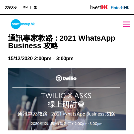
文字大小
EN
繁
通訊專家教路 : 2021 WhatsApp Business 攻略 - StartmeupHK
STARTMEUPHK
通訊專家教路 : 2021 WhatsApp
Business 攻略
STARTMEUPHK FESTIVAL IS THE LEADING STARTUP AND INNOVATION CONFERENCE EVENT IN HONG KONG
15/12/2020 2:00pm - 3:00pm