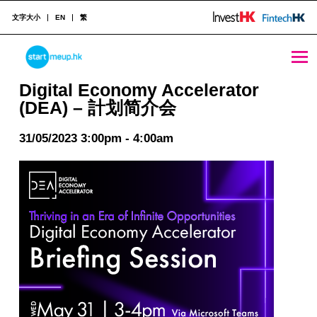
文字大小
EN
繁
Digital Economy Accelerator (DEA) - 計划简介会 - StartmeupHK
STARTMEUPHK
Digital Economy Accelerator
(DEA) – 計划简介会
STARTMEUPHK FESTIVAL IS THE LEADING STARTUP AND INNOVATION CONFERENCE EVENT IN HONG KONG
31/05/2023 3:00pm - 4:00am