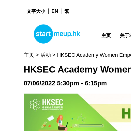
文字大小
EN
繁
HKSEC Academy Women Empowerment - Startm
STARTMEUPHK
主页
关于S
STARTMEUPHK FESTIVAL IS THE LEADING STARTUP AND INNOVATION CONFERENCE EVENT IN HONG KONG
主页
>
活动
>
HKSEC Academy Women Emp
HKSEC Academy Women
07/06/2022 5:30pm - 6:15pm