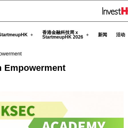
eupHK
Skip to menu 
香港金融科技周 x
tartmeupHK
新闻
活动
StartmeupHK 2026
owerment
 Empowerment