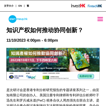
文字大小
EN
繁
知识产权如何推动协同创新？ - StartmeupHK
STARTMEUPHK
知识产权如何推动协同创新？
11/10/2023 4:00pm - 6:00pm
STARTMEUPHK FESTIVAL IS THE LEADING STARTUP AND INNOVATION CONFERENCE EVENT IN HONG KONG
是次研讨会是香港专利分析研究报告的专题讲座系列之一，由宜
知有限公司的创办人、美国注册专利律师和专利评估分析师叶子
迅先生和罗兵咸永道(PwC) 税务合伙人周杰强先生联合主讲。是
次研讨会将会探讨专利评估方法和影响专利价值的因素，亦会分