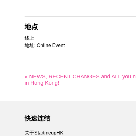
地点
线上
地址: Online Event
« NEWS, RECENT CHANGES and ALL you nee
in Hong Kong!
快速连结
关于StartmeupHK