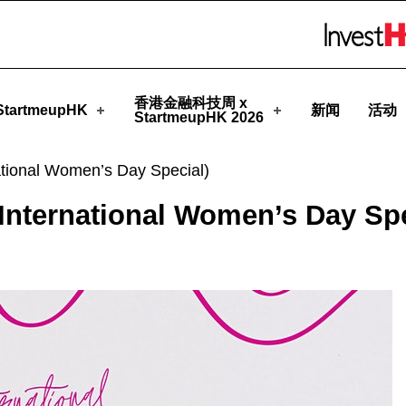
tmeupHK
Skip to menu 
香港金融科技周 x
tartmeupHK
新闻
活动
StartmeupHK 2026
tional Women’s Day Special)
nternational Women’s Day Spe