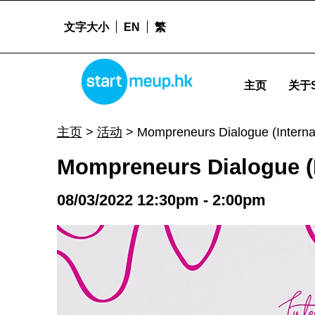
文字大小
EN
繁
Mompreneurs Dialogue (International Women's Day Special) - Star
STARTMEUPHK
主页
关于S
STARTMEUPHK FESTIVAL IS THE LEADING STARTUP AND INNOVATION CONFERENCE EVENT IN HONG KONG
主页
>
活动
>
Mompreneurs Dialogue (Interna
Mompreneurs Dialogue (I
08/03/2022 12:30pm - 2:00pm