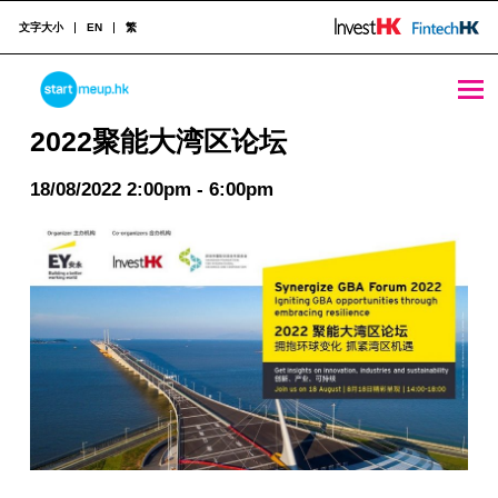
文字大小
EN
繁
2022聚能大湾区论坛 - StartmeupHK
STARTMEUPHK
2022聚能大湾区论坛
18/08/2022 2:00pm - 6:00pm
STARTMEUPHK FESTIVAL IS THE LEADING STARTUP AND INNOVATION CONFERENCE EVENT IN HONG KONG