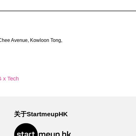
 Chee Avenue, Kowloon Tong,
G x Tech
关于StartmeupHK