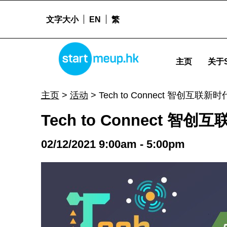
文字大小
EN
繁
STARTMEUPHK
Tech to Connect 智创互联新时代领袖会议 - Startme
主页
关于S
STARTMEUPHK FESTIVAL IS THE LEADING STARTUP AND INNOVATION CONFERENCE EVENT IN HONG KONG
主页
>
活动
>
Tech to Connect 智创互联
Tech to Connect 
02/12/2021 9:00am - 5:00pm