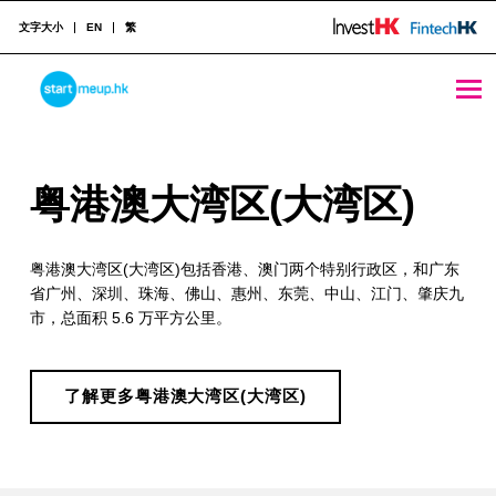
文字大小
EN
繁
粤港澳大湾区(大湾区) - StartmeupHK
STARTMEUPHK
粤
粤港澳大湾区(大湾区)
STARTMEUPHK FESTIVAL IS THE LEADING STARTUP AND INNOVATION CONFERENCE EVENT IN HONG KONG
港
粤港澳大湾区(大湾区)包括香港、澳门两个特别行政区，和广东
澳
省广州、深圳、珠海、佛山、惠州、东莞、中山、江门、肇庆九
大
市，总面积 5.6 万平方公里。
湾
区
了解更多粤港澳大湾区(大湾区)
(
大
Skip back to main navigation